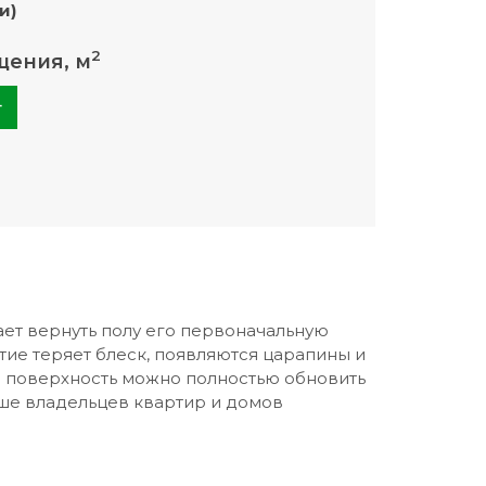
и)
2
щения, м
+
ает вернуть полу его первоначальную
ие теряет блеск, появляются царапины и
 поверхность можно полностью обновить
ьше владельцев квартир и домов