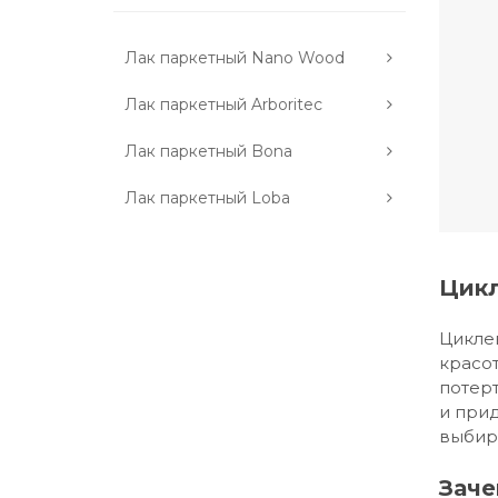
Лак паркетный Nano Wood
Лак паркетный Arboritec
Лак паркетный Bona
Лак паркетный Loba
Цикл
Циклев
красот
потер
и прид
выбира
Заче