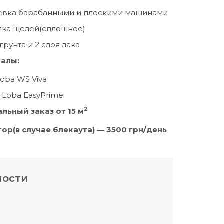
евка барабанными и плоскими машинами
лка щелей(сплошное)
грунта и 2 слоя лака
алы:
Loba WS Viva
 Loba EasyPrime
2
льный заказ от 15 м
ор(в случае блекаута) — 3
5
00 грн/день
мости