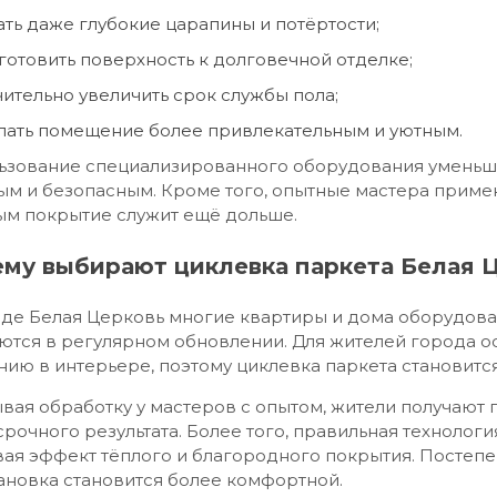
ать даже глубокие царапины и потёртости;
готовить поверхность к долговечной отделке;
чительно увеличить срок службы пола;
лать помещение более привлекательным и уютным.
ьзование специализированного оборудования уменьша
ым и безопасным. Кроме того, опытные мастера прим
ым покрытие служит ещё дольше.
му выбирают циклевка паркета Белая 
оде Белая Церковь многие квартиры и дома оборудов
ются в регулярном обновлении. Для жителей города о
ию в интерьере, поэтому циклевка паркета становитс
вая обработку у мастеров с опытом, жители получают
рочного результата. Более того, правильная технолог
вая эффект тёплого и благородного покрытия. Постеп
ановка становится более комфортной.