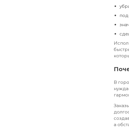
убр
под
зна
сде
Испол
быстр
котор
Поче
В гор
нужда
гармон
Заказы
долгос
созда
а обст