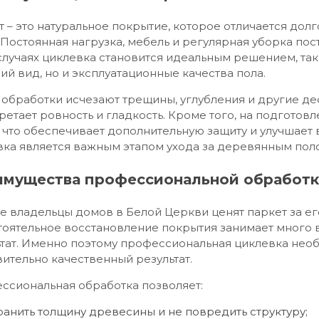
 – это натуральное покрытие, которое отличается дол
 Постоянная нагрузка, мебель и регулярная уборка по
случаях циклевка становится идеальным решением, так 
й вид, но и эксплуатационные качества пола.
обработки исчезают трещины, углубления и другие деф
етает ровность и гладкость. Кроме того, на подготовл
 что обеспечивает дополнительную защиту и улучшает 
вка является важным этапом ухода за деревянным пол
мущества профессиональной обработ
 владельцы домов в Белой Церкви ценят паркет за его
тоятельное восстановление покрытия занимает много 
тат. Именно поэтому профессиональная циклевка необ
ительно качественный результат.
ссиональная обработка позволяет:
ранить толщину древесины и не повредить структуру;