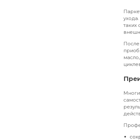
Паркет
ухода.
таких 
внешни
После 
приобр
масло,
цикле
Преи
Многие
самос
резуль
действ
Профе
сох