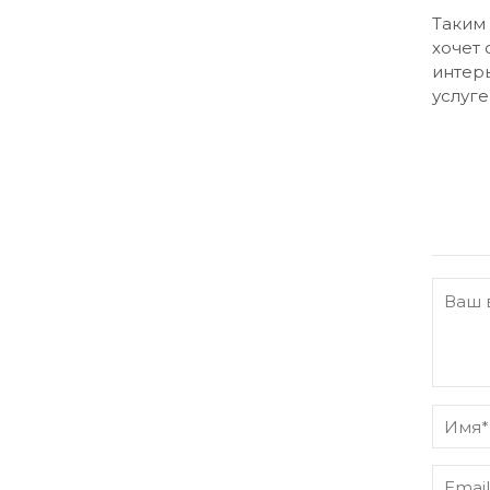
Таким 
хочет 
интерь
услуг