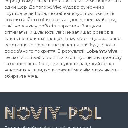
середньому 1 літра вистачає на 10–12 м² покриття в
один шар. До того ж, Viva чудово сумісний з
ґрунтовками Loba, що забезпечує довговічність
покриття. Його обирають як досвідчені майстри,
так і новачки у роботі з паркетом. Завдяки
оптимальній щільності, лак не залишає розводів
навіть на великих площах. Тому Viva — це безпечне,
естетичне та практичне рішення для будь-якого
дерев’яного покриття. В результаті,
Loba WS Viva
—
це надійний вибір для тих, хто цінує якість, простоту
та безпечність. Якщо ви шукаєте лак, який легко
наноситься, швидко висихає і має німецьку якість —
обирайте
Viva
.
Паркетні роботи будь-якої складності!