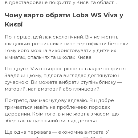
відреставроване покриття у Києві та області .
Чому варто обрати
Loba WS Viva у
Києві
По-перше, цей лак екологічний. Він не містить
шкідливих розчинників і має сертифікати безпеки.
Тому його можна використовувати у дитячих
кімнатах, спальнях та школах Києва.
По-друге, Viva створює рівне та гладке покриття.
Завдяки цьому, підлога виглядає доглянутою і
сучасною. Ви можете вибрати ступінь блиску —
матовий, напівматовий або глянцевий.
По-третє, лак має чудову адгезію. Він добре
тримається навіть на проблемних породах
деревини. Крім того, він не жовтіє з часом, що
зберігає натуральний вигляд дерева.
Ще одна перевага — економна витрата. У