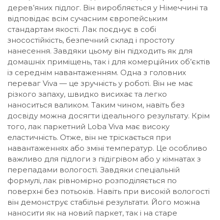
дерев’яних підлог. Він виробляється у Німеччині та
відповідає всім сучасним європейським
стандартам якості. Лак поєднує в собі
зносостійкість, безпечний склад і простоту
нанесення. Завдяки цьому він підходить як для
домашніх приміщень, так і для комерційних об’єктів
із середнім навантаженням. Одна з головних
переваг Viva — це зручність у роботі. Він не має
різкого запаху, швидко висихає та легко
наноситься валиком. Таким чином, навіть без
досвіду можна досягти ідеального результату. Крім
того, лак паркетний Loba Viva має високу
еластичність. Отже, він не тріскається при
навантаженнях або зміні температур. Це особливо
важливо для підлоги з підігрівом або у кімнатах з
перепадами вологості. Завдяки спеціальній
формулі, лак рівномірно розподіляється по
поверхні без потьоків. Навіть при високій вологості
він демонструє стабільні результати. Його можна
наносити як на новий паркет, так і на старе